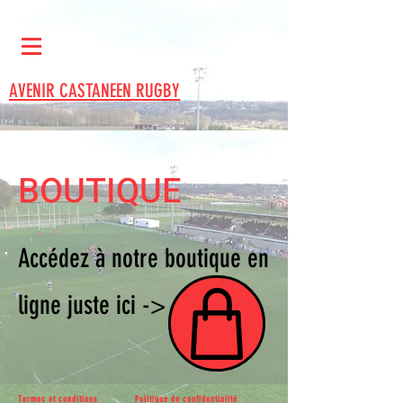
AVENIR CASTANEEN RUGBY
BOUTIQUE
Accédez à notre boutique en
ligne juste ici ->
Termes et conditions
Politique de confidentialité