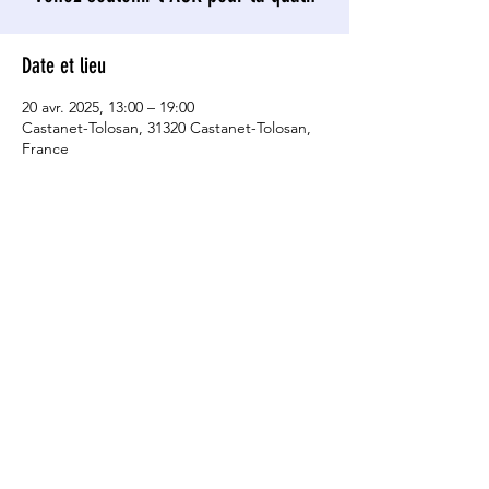
Date et lieu
20 avr. 2025, 13:00 – 19:00
Castanet-Tolosan, 31320 Castanet-Tolosan,
France
Partager cet événement
Termes et conditions
Politique de confidentialité
Mentions légales
Politique de cookies
© 2035 par Club de course de Paris. Créé
par
@_md_com_