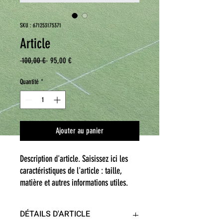
SKU : 671253175371
Article
Prix
Prix
 100,00 € 
95,00 €
original
promotionnel
Quantité
*
Ajouter au panier
Description d'article. Saisissez ici les 
caractéristiques de l'article : taille, 
matière et autres informations utiles.
DÉTAILS D'ARTICLE