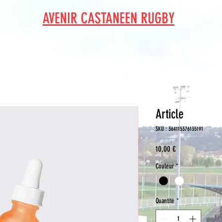
AVENIR CASTANEEN RUGBY
Article
SKU : 364115376135191
Prix
10,00 €
Couleur
*
Quantité
*