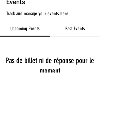
Events
Track and manage your events here.
Upcoming Events
Past Events
Pas de billet ni de réponse pour le
moment
See other events
Termes et conditions
Politique de confidentialité
Mentions légales
Politique de cookies