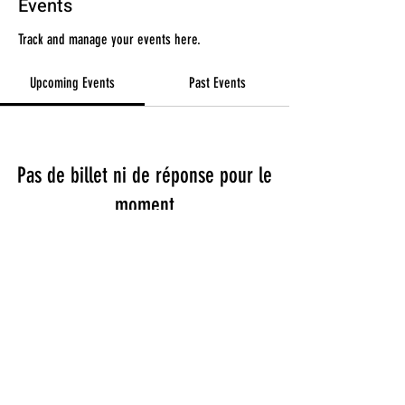
Events
Track and manage your events here.
Upcoming Events
Past Events
Pas de billet ni de réponse pour le
moment
See other events
Termes et conditions
Politique de confidentialité
Mentions légales
Politique de cookies