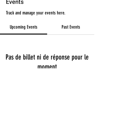
Events
Track and manage your events here.
Upcoming Events
Past Events
Pas de billet ni de réponse pour le
moment
See other events
Termes et conditions
Politique de confidentialité
Mentions légales
Politique de cookies