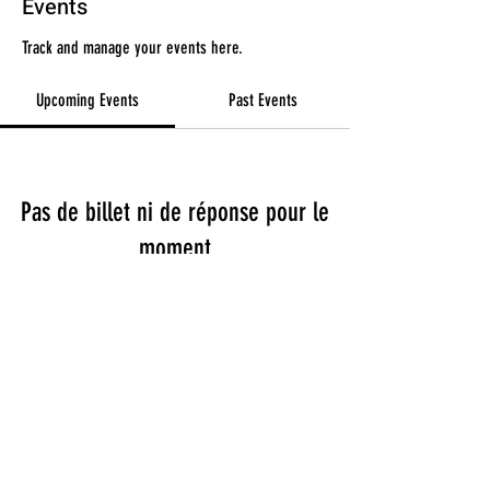
Events
Track and manage your events here.
Upcoming Events
Past Events
Pas de billet ni de réponse pour le
moment
See other events
Termes et conditions
Politique de confidentialité
Mentions légales
Politique de cookies