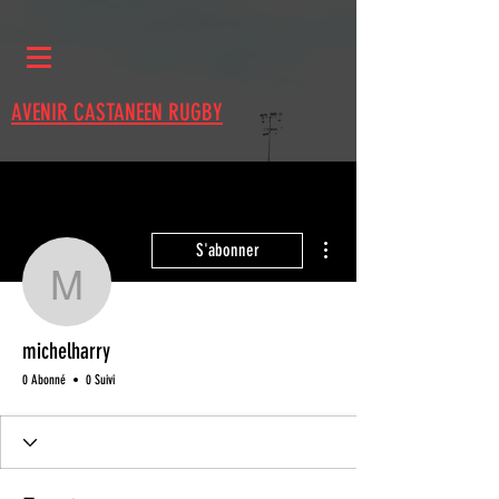
AVENIR CASTANEEN RUGBY
Plus d'actions
S'abonner
michelharry
michelharry
0 Abonné
0 Suivi