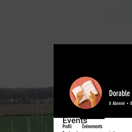
Dorable
0
Abonné
Events
Profil
Événements