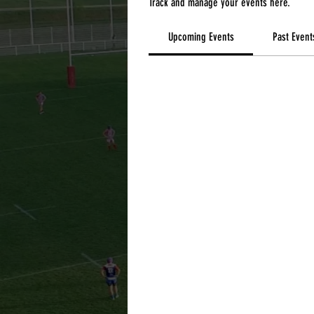
Track and manage your events here.
Upcoming Events
Past Event