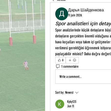
Дарья Шайденкова
11 juin 2026
Spor analistleri için deta
Spor analizlerinde küçük detayların büyü
detayların gerçekten önemli olduğunu anl
hava koşulları veya takım içi gelişmeler
verilmesi gerektiğini öğrenmek istiyoru
paylaşabilir misiniz? Daha doğru değerl
0
1 commentaire
Write a comment...
Sort by:
Newest
Kyky123
Jun 11