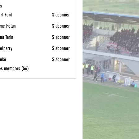
s
rt Ford
S'abonner
me Holan
S'abonner
na Tarin
S'abonner
elharry
S'abonner
y
Enko
S'abonner
les membres (56)