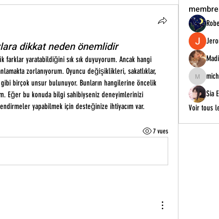
membre
Robe
Jero
ylara dikkat neden önemlidir
Madi
k farklar yaratabildiğini sık sık duyuyorum. Ancak hangi 
amakta zorlanıyorum. Oyuncu değişiklikleri, sakatlıklar, 
mich
michelharr
 gibi birçok unsur bulunuyor. Bunların hangilerine öncelik 
Sia 
m. Eğer bu konuda bilgi sahibiyseniz deneyimlerinizi 
endirmeler yapabilmek için desteğinize ihtiyacım var.
Voir tous 
7 vues