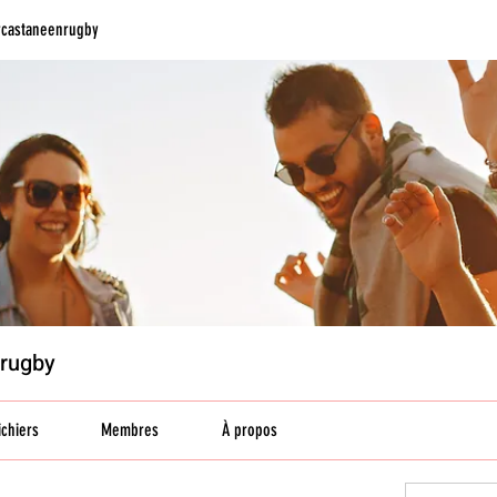
rcastaneenrugby
nrugby
ichiers
Membres
À propos