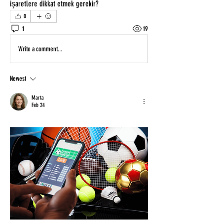
işaretlere dikkat etmek gerekir?
0
1
19
Write a comment...
Newest
Marta
Feb 24