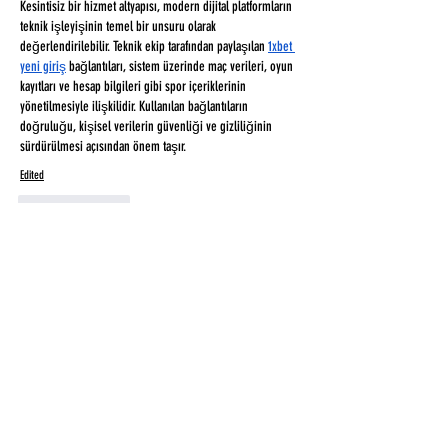
Kesintisiz bir hizmet altyapısı, modern dijital platformların 
teknik işleyişinin temel bir unsuru olarak 
değerlendirilebilir. Teknik ekip tarafından paylaşılan 
1xbet 
yeni giriş
 bağlantıları, sistem üzerinde maç verileri, oyun 
kayıtları ve hesap bilgileri gibi spor içeriklerinin 
yönetilmesiyle ilişkilidir. Kullanılan bağlantıların 
doğruluğu, kişisel verilerin güvenliği ve gizliliğinin 
sürdürülmesi açısından önem taşır.
Edited
Like
Reply
À propos
Bienvenue dans le groupe ! Vous pouvez
communiquer avec d'au
...
Lire plus
membres
Robert Ford
S'abonner